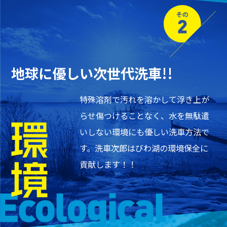
地球に優しい
次世代洗車!!
特殊溶剤で汚れを溶かして浮き上が
らせ
傷つけることなく、水を無駄遣
いしない
環境にも優しい洗車方法で
す。
洗車次郎はびわ湖の環境保全に
貢献します！！