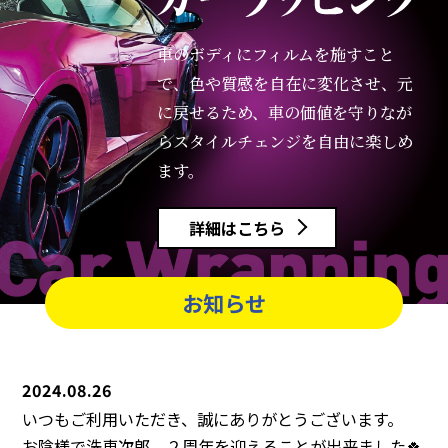
車のボディにフィルムを施すこと
で、
色や質感を自在に変化させ、元
に戻せるため、
車の価値を守りなが
ら
スタイルチェンジを自由に楽しめ
ます。
詳細はこちら
お知らせ
2024.08.26
いつもご利用いただき、誠にありがとうございます。
お陰様で洗車次郎、２周年を迎えることが出来ました🍀