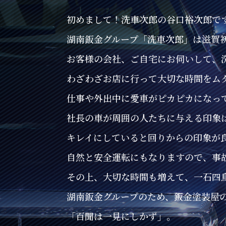
初めまして！洗車次郎の谷口裕次郎で
湖南鈑金グループ「洗車次郎」は滋賀
お客様の会社、ご自宅にお伺いして、
わざわざお店に行って大切な時間をム
仕事や外出中に愛車がピカピカになっ
社長の車が周囲の人たちに与える印象
キレイにしていると回りからの印象が
自然と安全運転にもなりますので、事
その上、大切な時間も増えて、一石四
湖南鈑金グループのため、鈑金塗装屋
「百聞は一見にしかず」。