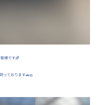
客様です🌈
っております🚗🧺